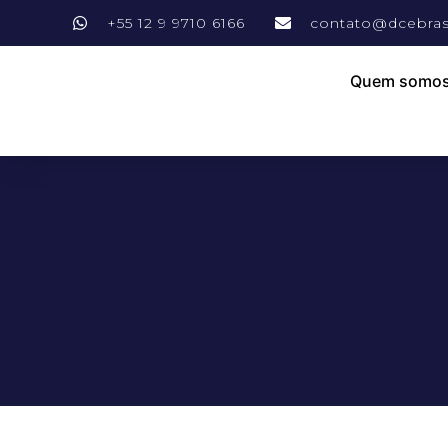
+55 12 9 9710 6166
contato@dcebras
Quem somo