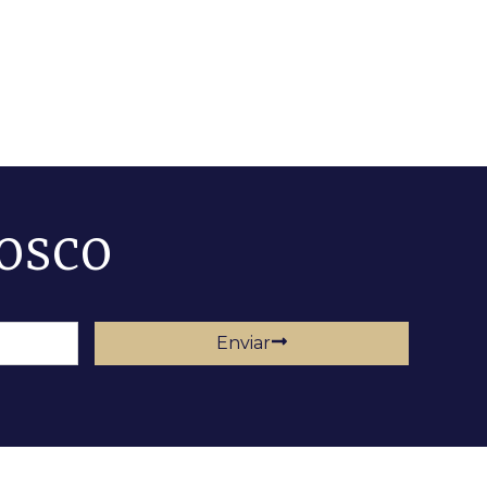
osco
Enviar