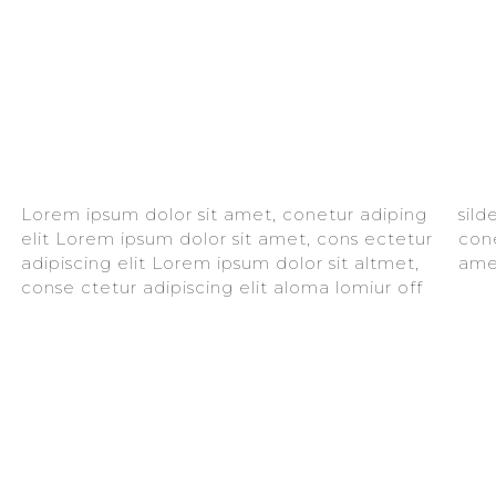
Lorem ipsum dolor sit amet, conetur adiping
silder tolos. Lorem ipsum dolor sitlor amet,
elit Lorem ipsum dolor sit amet, cons ectetur
conetur adiping elit Lorem ipsum dolor sit
adipiscing elit Lorem ipsum dolor sit altmet,
amet
conse ctetur adipiscing elit aloma lomiur off